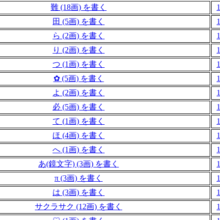
難 (18画) を書く
田 (5画) を書く
ら (2画) を書く
り (2画) を書く
つ (1画) を書く
✿ (5画) を書く
よ (2画) を書く
必 (5画) を書く
て (1画) を書く
ほ (4画) を書く
へ (1画) を書く
あ(鏡文字) (3画) を書く
π (3画) を書く
は (3画) を書く
サクラサク (12画) を書く