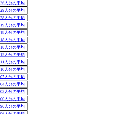
236人分の平均
229人分の平均
228人分の平均
219人分の平均
219人分の平均
218人分の平均
218人分の平均
215人分の平均
211人分の平均
210人分の平均
207人分の平均
204人分の平均
202人分の平均
200人分の平均
196人分の平均
196人分の平均