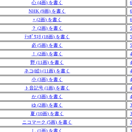
心 (4画) を書く
NHK (9画) を書く
× (2画) を書く
？ (2画) を書く
ﾃｯﾎﾟｳﾕﾘ (18画) を書く
必 (5画) を書く
！ (2画) を書く
野 (11画) を書く
ネコ(絵) (11画) を書く
小 (3画) を書く
ト音記号 (1画) を書く
か (3画) を書く
ゆ (2画) を書く
夏 (10画) を書く
ニコマーク (5画) を書く
し (1画) を書く