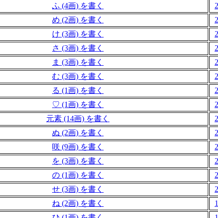
ふ (4画) を書く
め (2画) を書く
け (3画) を書く
さ (3画) を書く
ま (3画) を書く
む (3画) を書く
る (1画) を書く
♡ (1画) を書く
元素 (14画) を書く
ぬ (2画) を書く
咲 (9画) を書く
を (3画) を書く
の (1画) を書く
せ (3画) を書く
ね (2画) を書く
ひ (1画) を書く