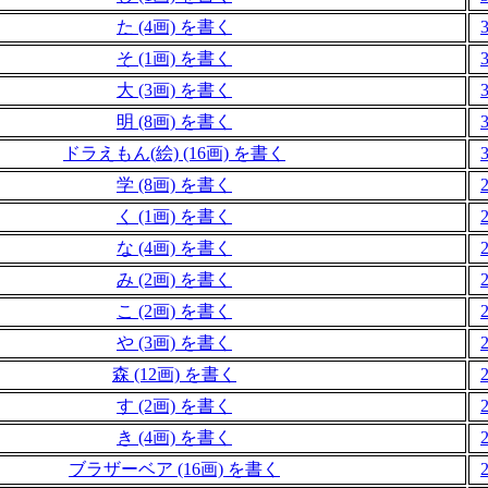
た (4画) を書く
そ (1画) を書く
大 (3画) を書く
明 (8画) を書く
ドラえもん(絵) (16画) を書く
学 (8画) を書く
く (1画) を書く
な (4画) を書く
み (2画) を書く
こ (2画) を書く
や (3画) を書く
森 (12画) を書く
す (2画) を書く
き (4画) を書く
ブラザーベア (16画) を書く