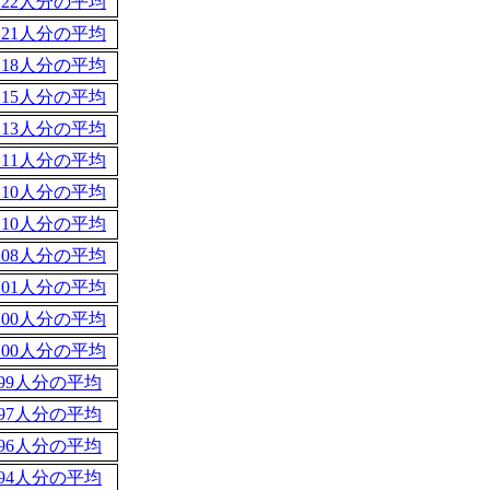
122人分の平均
121人分の平均
118人分の平均
115人分の平均
113人分の平均
111人分の平均
110人分の平均
110人分の平均
108人分の平均
101人分の平均
100人分の平均
100人分の平均
99人分の平均
97人分の平均
96人分の平均
94人分の平均