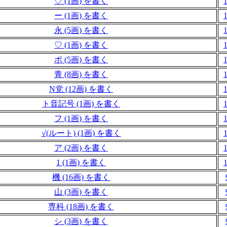
♡ (1画) を書く
ー (1画) を書く
永 (5画) を書く
♡ (1画) を書く
ポ (5画) を書く
青 (8画) を書く
N党 (12画) を書く
ト音記号 (1画) を書く
フ (1画) を書く
√(ルート) (1画) を書く
ア (2画) を書く
1 (1画) を書く
機 (16画) を書く
山 (3画) を書く
専科 (18画) を書く
シ (3画) を書く